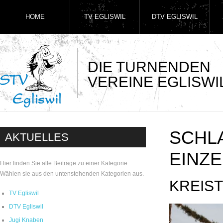
HOME
TV EGLISWIL
DTV EGLISWIL
DIE TURNENDEN
VEREINE EGLISWI
SCHL
AKTUELLES
EINZ
Hier finden Sie alle Beiträge zu einer Kategorie.
Wählen sie aus den untenstehenden Kategorien aus.
KREIS
TV Egliswil
DTV Egliswil
Jugi Knaben