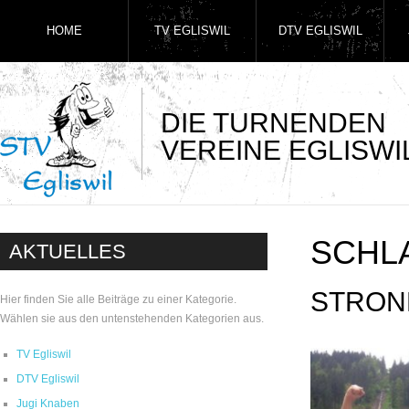
HOME
TV EGLISWIL
DTV EGLISWIL
DIE TURNENDEN
VEREINE EGLISWI
SCHL
AKTUELLES
STRON
Hier finden Sie alle Beiträge zu einer Kategorie.
Wählen sie aus den untenstehenden Kategorien aus.
TV Egliswil
DTV Egliswil
Jugi Knaben