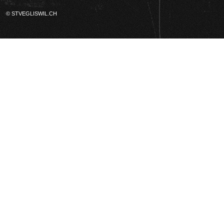
© STVEGLISWIL.CH