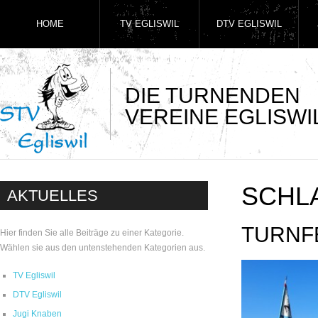
HOME
TV EGLISWIL
DTV EGLISWIL
DIE TURNENDEN
VEREINE EGLISWI
SCHL
AKTUELLES
TURNF
Hier finden Sie alle Beiträge zu einer Kategorie.
Wählen sie aus den untenstehenden Kategorien aus.
TV Egliswil
DTV Egliswil
Jugi Knaben