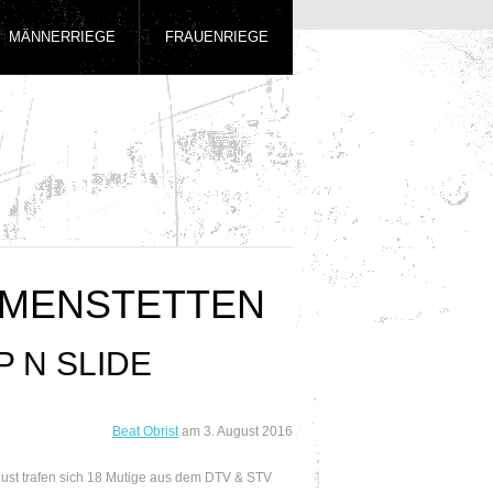
MÄNNERRIEGE
FRAUENRIEGE
MENSTETTEN
 N SLIDE
Beat Obrist
am
3. August 2016
ust trafen sich 18 Mutige aus dem DTV & STV