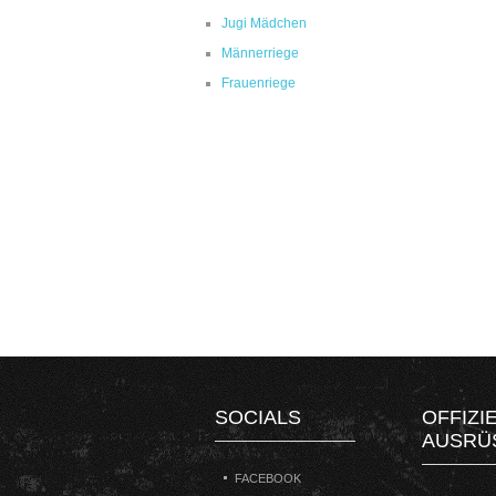
Jugi Mädchen
Männerriege
Frauenriege
SOCIALS
OFFIZI
AUSRÜ
FACEBOOK