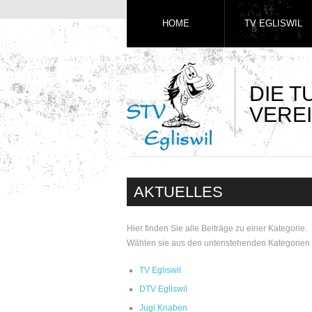
HOME
TV EGLISWIL
DIE 
VEREI
AKTUELLES
Hier finden Sie alle Beiträge zu einer Kategorie.
Wählen sie aus den untenstehenden Kategorien 
TV Egliswil
DTV Egliswil
Jugi Knaben