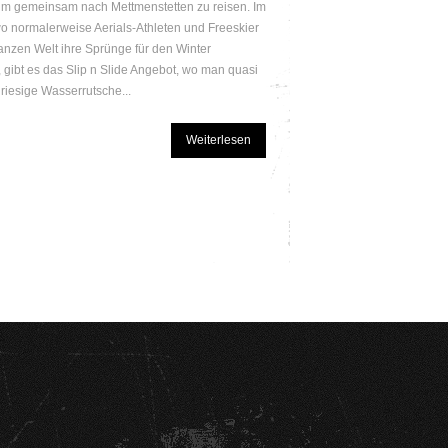
 um gemeinsam nach Mettmenstetten zu reisen. Im
o normalerweise Aerials-Athleten und Freeskier
anzen Welt ihre Sprünge für den Winter
, gibt es das Slip n Slide Angebot, wo man quasi
 riesige Wasserrutsche...
Weiterlesen