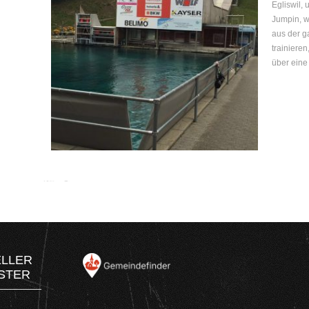
Egliswil,
Jumpin, w
aus der g
trainieren
über eine
ELLER
STER