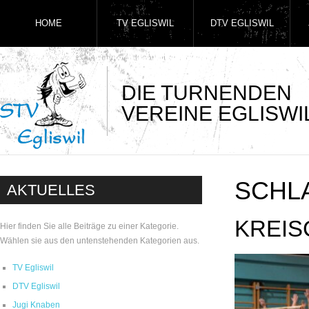
HOME
TV EGLISWIL
DTV EGLISWIL
DIE TURNENDEN
VEREINE EGLISWI
SCHL
AKTUELLES
KREIS
Hier finden Sie alle Beiträge zu einer Kategorie.
Wählen sie aus den untenstehenden Kategorien aus.
TV Egliswil
DTV Egliswil
Jugi Knaben