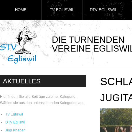
HOME
TV EGLISWIL
DTV EGLISWIL
DIE TURNENDEN
VEREINE EGLISWI
SCHL
AKTUELLES
JUGIT
Hier finden Sie alle Beiträge zu einer Kategorie.
Wählen sie aus den untenstehenden Kategorien aus.
TV Egliswil
DTV Egliswil
Jugi Knaben