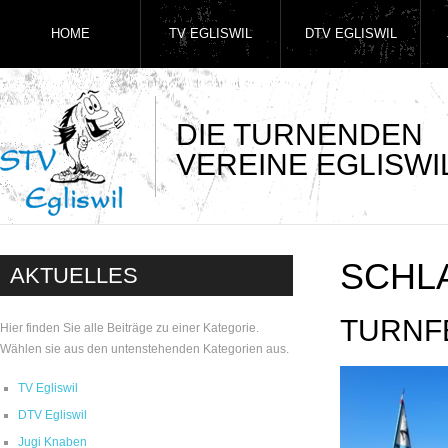
HOME
TV EGLISWIL
DTV EGLISWIL
DIE TURNENDEN
VEREINE EGLISWI
SCHL
AKTUELLES
TURNF
Hier finden Sie alle Beiträge zu einer Kategorie.
Wählen sie aus den untenstehenden Kategorien aus.
TV Egliswil
DTV Egliswil
Jugi Knaben