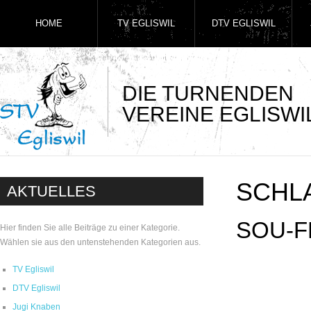
HOME
TV EGLISWIL
DTV EGLISWIL
DIE TURNENDEN
VEREINE EGLISWI
SCHL
AKTUELLES
SOU-F
Hier finden Sie alle Beiträge zu einer Kategorie.
Wählen sie aus den untenstehenden Kategorien aus.
TV Egliswil
DTV Egliswil
Jugi Knaben