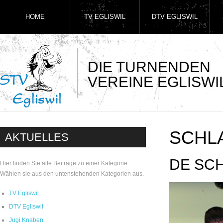
HOME
TV EGLISWIL
DTV EGLISWIL
DIE TURNENDEN
VEREINE EGLISWI
SCHL
AKTUELLES
DE SCH
Hier finden Sie alle Beiträge zu einer Kategorie.
Wählen sie aus den untenstehenden Kategorien aus.
TV Egliswil
DTV Egliswil
Jugi Knaben