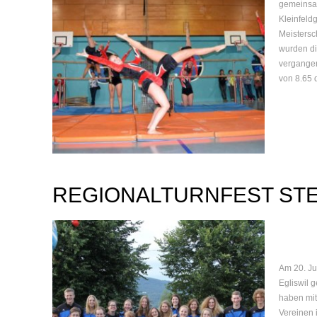
gemeinsam
Kleinfeld
Meistersc
wurden di
vergangen
von 8.65 
REGIONALTURNFEST STE
Am 20. Ju
Egliswil 
haben mit
Vereinen 