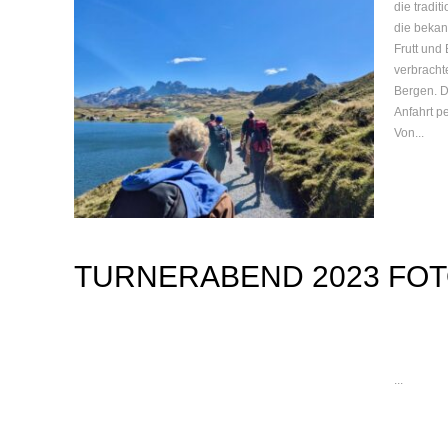
die tradit
die bekan
Frutt und
verbracht
Bergen. 
Anfahrt p
Von...
TURNERABEND 2023 FO
...