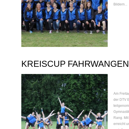
Bildern...
KREISCUP FAHRWANGEN
Am Freita
der DTV E
teilgenom
Gymnastik
Rang. Mit
erreicht 