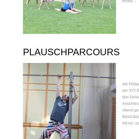
erzielt....
PLAUSCHPARCOURS
Am Freita
der STV E
den Feri
Anschlies
Abend gem
fliesst da
mit ein. zu