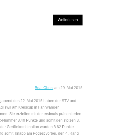
Weiterlesen
Beat Obrist
am
29. Mai 2015
gabend des 22. Mai 2015 haben der STV und
gliswil am Kreiscup in Fahrwangen
men. Sie erzielten mit der erstmals präsentierten
-Nummer 8.40 Punkte und somit den stolzen 3.
 der Gerätekombination wurden 8.62 Punkte
und somit, knapp am Podest vorbei, den 4. Rang