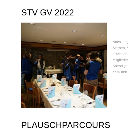
STV GV 2022
Nach lang
Sternen, 
offiziell
Mitgliede
Abend gem
>>zu den B
PLAUSCHPARCOURS