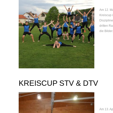
Am 12. Ma
Kreiscup 
Disziplin
dritten R
die Bilder.
KREISCUP STV & DTV
Am 13. Ap