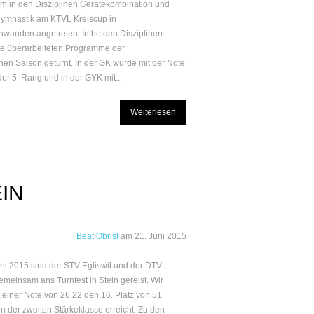
 in den Disziplinen Gerätekombination und
gymnastik am KTVL Kreiscup in
hwanden angetreten. In beiden Disziplinen
e überarbeiteten Programme der
en Saison geturnt. In der GK wurde mit der Note
der 5. Rang und in der GYK mit...
Weiterlesen
IN
Beat Obrist
am
21. Juni 2015
ni 2015 sind der STV Egliswil und der DTV
gemeinsam ans Turnfest in Stein gereist. Wir
 einer Note von 26.22 den 16. Platz von 51
in der zweiten Stärkeklasse erreicht. Zu den