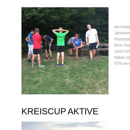
Am Freita
Jahresmei
Plauschpa
Birch. Na
zuvor sch
haben, ve
STVs an d
KREISCUP AKTIVE