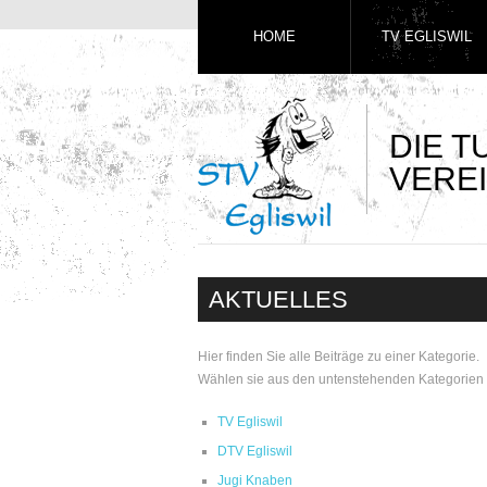
HOME
TV EGLISWIL
DIE 
VEREI
AKTUELLES
Hier finden Sie alle Beiträge zu einer Kategorie.
Wählen sie aus den untenstehenden Kategorien 
TV Egliswil
DTV Egliswil
Jugi Knaben