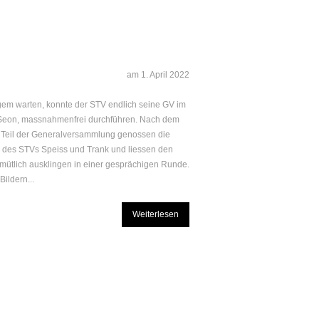
am
1. April 2022
em warten, konnte der STV endlich seine GV im
Seon, massnahmenfrei durchführen. Nach dem
en Teil der Generalversammlung genossen die
r des STVs Speiss und Trank und liessen den
ütlich ausklingen in einer gesprächigen Runde.
ildern...
Weiterlesen