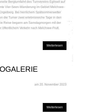
ionelle Bergturnfahrt des Turnvereins Egliswil auf
nte Vier-Seen-Wanderung im Gebiet Melchsee-
 Engelberg. Bei herrlichem Spätsommerwetter
en die Turner zwei erlebnisreiche Tage in den
Die Reise begann am Samstagmorgen mit der
er öffentlichem Verkehr nach Melchsee-Frutt.
Weiterlesen
TOGALERIE
am
20. November 2023
Weiterlesen