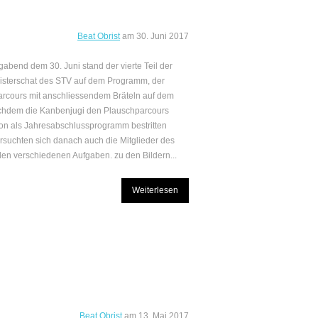
Beat Obrist
am
30. Juni 2017
gabend dem 30. Juni stand der vierte Teil der
sterschat des STV auf dem Programm, der
rcours mit anschliessendem Bräteln auf dem
chdem die Kanbenjugi den Plauschparcours
on als Jahresabschlussprogramm bestritten
rsuchten sich danach auch die Mitglieder des
en verschiedenen Aufgaben. zu den Bildern...
Weiterlesen
Beat Obrist
am
13. Mai 2017