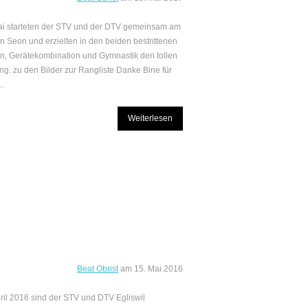
i starteten der STV und der DTV gemeinsam am
in Seon und erzielten in den beiden bestrittenen
en, Gerätekombination und Gymnastik den tollen
ang. zu den Bilder zur Rangliste Danke Bine für
..
Weiterlesen
Beat Obrist
am
15. Mai 2016
ril 2016 sind der STV und DTV Egliswil