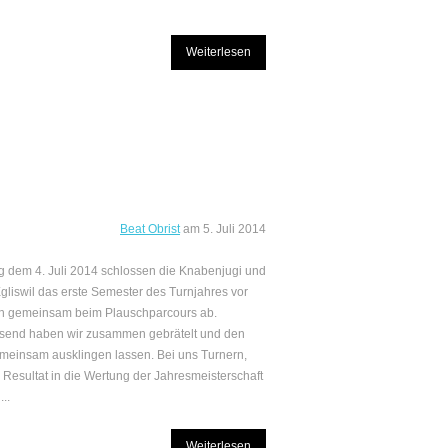
Weiterlesen
Beat Obrist
am
5. Juli 2014
g dem 4. Juli 2014 schlossen die Knabenjugi und
gliswil das erste Semester des Turnjahres vor
en gemeinsam beim Plauschparcours ab.
send haben wir zusammen gebrätelt und den
einsam ausklingen lassen. Bei uns Turnern,
s Resultat in die Wertung der Jahresmeisterschaft
...
Weiterlesen