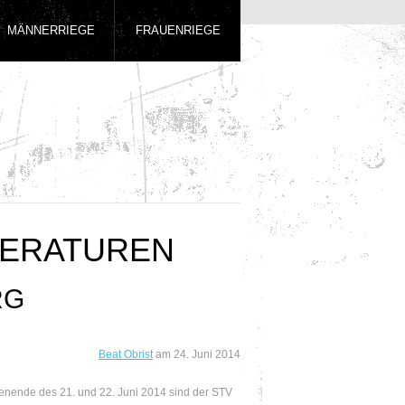
MÄNNERRIEGE
FRAUENRIEGE
ERATUREN
RG
Beat Obrist
am
24. Juni 2014
ende des 21. und 22. Juni 2014 sind der STV