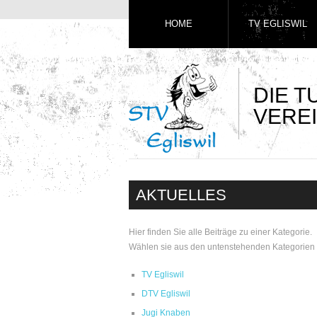
HOME
TV EGLISWIL
DIE 
VEREI
AKTUELLES
Hier finden Sie alle Beiträge zu einer Kategorie.
Wählen sie aus den untenstehenden Kategorien 
TV Egliswil
DTV Egliswil
Jugi Knaben