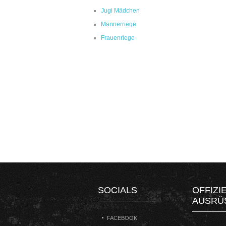
Jugi Mädchen
Männerriege
Frauenriege
SOCIALS
OFFIZI
AUSRÜ
FACEBOOK