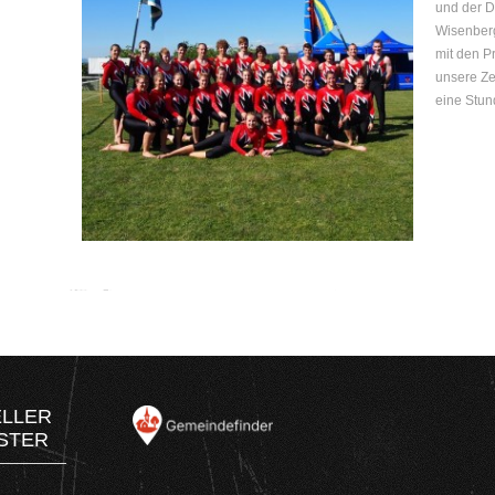
und der D
Wisenberg
mit den P
unsere Ze
eine Stund
ELLER
STER