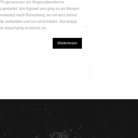
TV gemeinsam am Regionalturnfest in
 gestartet. Von Egliswil aus ging es am Morgen
rivatautos nach Rünenberg, wo wir kurz darauf
lte aufstellten und uns einrichteten. Nur knapp
e darauf ging es bereits an...
Weiterlesen