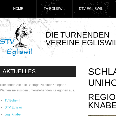
HOME
TV EGLISWIL
DTV EGLISWIL
DIE TURNENDEN
VEREINE EGLISWI
SCHL
AKTUELLES
UNIH
Hier finden Sie alle Beiträge zu einer Kategorie.
Wählen sie aus den untenstehenden Kategorien aus.
REGIO
TV Egliswil
KNABE
DTV Egliswil
Jugi Knaben