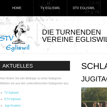
HOME
TV EGLISWIL
DTV EGLISWIL
DIE TURNENDEN
VEREINE EGLISWI
SCHL
AKTUELLES
JUGIT
Hier finden Sie alle Beiträge zu einer Kategorie.
Wählen sie aus den untenstehenden Kategorien aus.
TV Egliswil
DTV Egliswil
Jugi Knaben