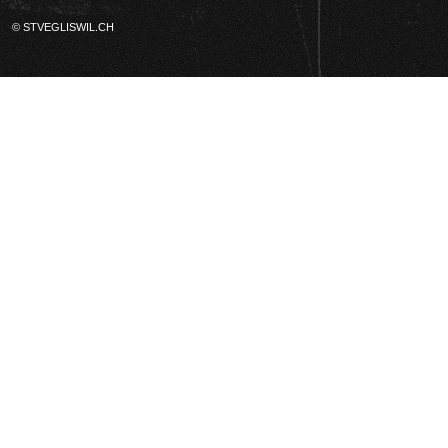
© STVEGLISWIL.CH