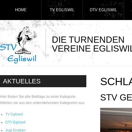
HOME
TV EGLISWIL
DTV EGLISWIL
DIE TURNENDEN
VEREINE EGLISWI
SCHL
AKTUELLES
STV G
Hier finden Sie alle Beiträge zu einer Kategorie.
Wählen sie aus den untenstehenden Kategorien aus.
TV Egliswil
DTV Egliswil
Jugi Knaben