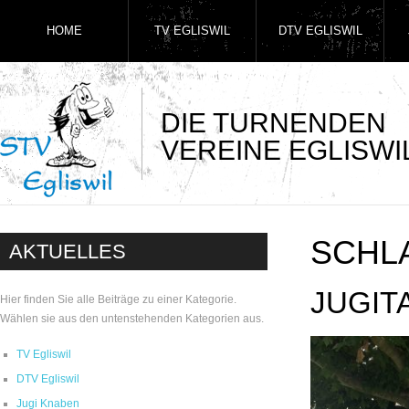
HOME
TV EGLISWIL
DTV EGLISWIL
DIE TURNENDEN
VEREINE EGLISWI
SCHL
AKTUELLES
JUGIT
Hier finden Sie alle Beiträge zu einer Kategorie.
Wählen sie aus den untenstehenden Kategorien aus.
TV Egliswil
DTV Egliswil
Jugi Knaben