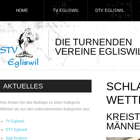
HOME
TV EGLISWIL
DTV EGLISWIL
DIE TURNENDEN
VEREINE EGLISWI
SCHL
AKTUELLES
WETT
Hier finden Sie alle Beiträge zu einer Kategorie.
Wählen sie aus den untenstehenden Kategorien aus.
KREIS
TV Egliswil
MÄNNE
DTV Egliswil
Jugi Knaben