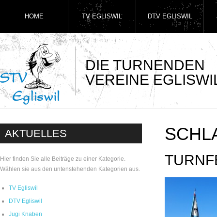
HOME
TV EGLISWIL
DTV EGLISWIL
DIE TURNENDEN
VEREINE EGLISWI
SCHL
AKTUELLES
TURNF
Hier finden Sie alle Beiträge zu einer Kategorie.
Wählen sie aus den untenstehenden Kategorien aus.
TV Egliswil
DTV Egliswil
Jugi Knaben