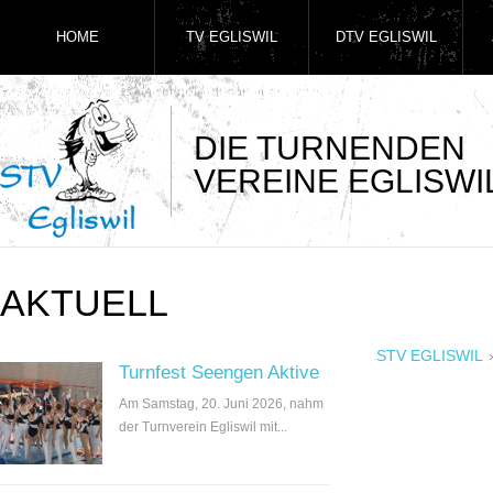
HOME
TV EGLISWIL
DTV EGLISWIL
DIE TURNENDEN
VEREINE EGLISWI
AKTUELL
STV EGLISWIL
Turnfest Seengen Aktive
Am Samstag, 20. Juni 2026, nahm
der Turnverein Egliswil mit...