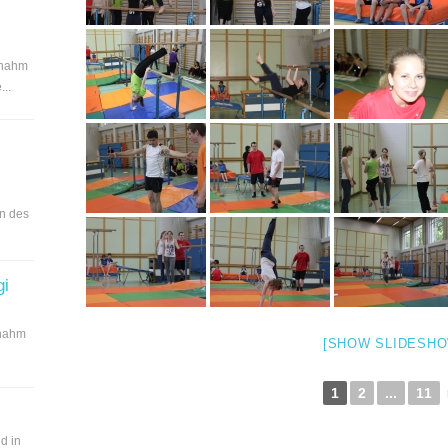
 nahm
..
en des
gi
 nahm
[SHOW SLIDESHO
1
2
...
11
d in