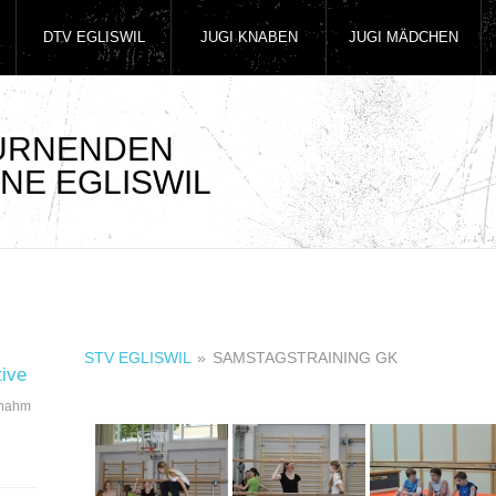
DTV EGLISWIL
JUGI KNABEN
JUGI MÄDCHEN
TURNENDEN
NE EGLISWIL
STV EGLISWIL
»
SAMSTAGSTRAINING GK
tive
 nahm