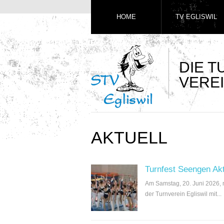
HOME
TV EGLISWIL
DIE 
VEREI
AKTUELL
Turnfest Seengen Ak
Am Samstag, 20. Juni 2026,
der Turnverein Egliswil mit...