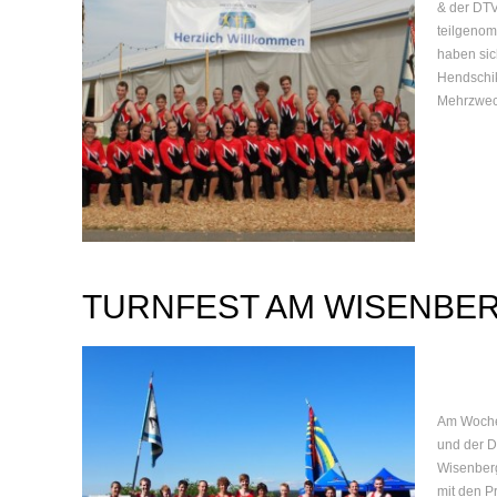
& der DTV
teilgenom
haben sic
Hendschik
Mehrzweck
TURNFEST AM WISENBE
Am Wochen
und der D
Wisenberg
mit den P