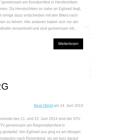
 gemeinsam am Kreisturnfest in Hendschiken
men. Da Hendschiken so nahe an Egliswil liegt,
h einige dazu entschieden mit den Bikes nach
en zu fahren. Alle anderen haben sich vor der
halle versammelt und sind gemeinsam mit...
Weiterlesen
RG
Beat Obrist
am
24. Juni 2014
ende des 21. und 22. Juni 2014 sind der STV
TV gemeinsam am Regionalturnfest in
 gestartet. Von Egliswil aus ging es am Morgen
rivatautos nach Rünenberg, wo wir kurz darauf