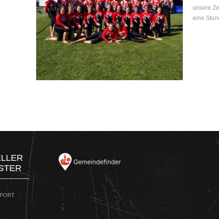
unsere Ze
eine Stund
ELLER
STER
SPORT