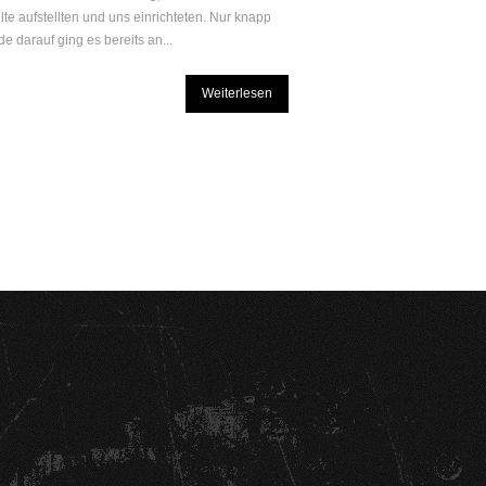
lte aufstellten und uns einrichteten. Nur knapp
e darauf ging es bereits an...
Weiterlesen