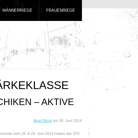
MÄNNERRIEGE
FRAUENRIEGE
TÄRKEKLASSE
HIKEN – AKTIVE
Beat Obrist
am
30. Juni 2014
nende vom 28. & 29. Juni 2014 haben der STV