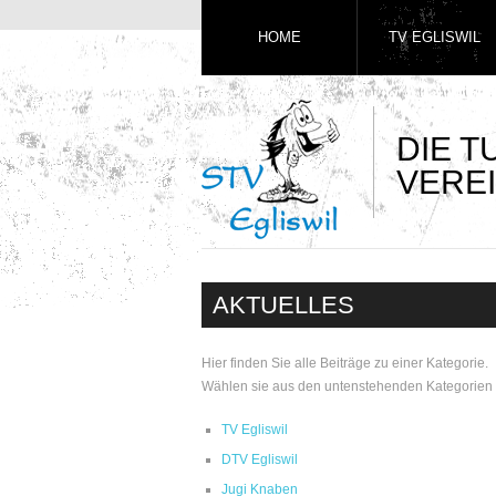
HOME
TV EGLISWIL
DIE 
VEREI
AKTUELLES
Hier finden Sie alle Beiträge zu einer Kategorie.
Wählen sie aus den untenstehenden Kategorien 
TV Egliswil
DTV Egliswil
Jugi Knaben