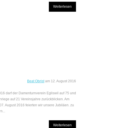
Weiterlesen
Beat Obrist
am
12. August 2016
016 darf der Damenturnverein Egliswil auf 75 und
nriege auf 21 Vereinsjahre zurückblicken. Am
07. August 2016 feierten wir unsere Jubiläen. zu
n...
Weiterlesen