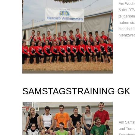
Am Woche
& der DTV
teilgenom
haben sic
Hendschik
Mehrzweck
SAMSTAGSTRAINING GK
Am Samst
und Turne