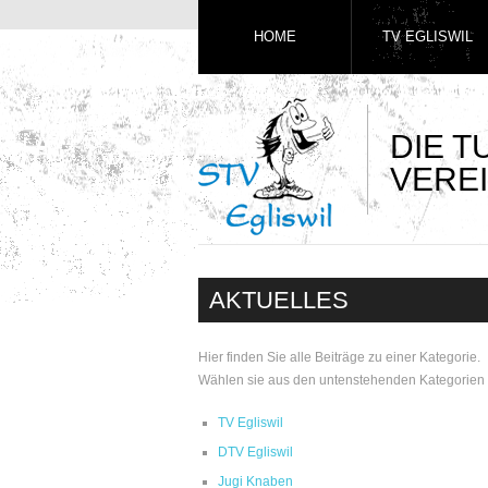
HOME
TV EGLISWIL
DIE 
VEREI
AKTUELLES
Hier finden Sie alle Beiträge zu einer Kategorie.
Wählen sie aus den untenstehenden Kategorien 
TV Egliswil
DTV Egliswil
Jugi Knaben