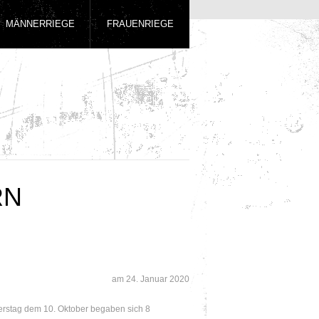
MÄNNERRIEGE
FRAUENRIEGE
RN
am
24. Januar 2020
rstag dem 10. Oktober begaben sich 8