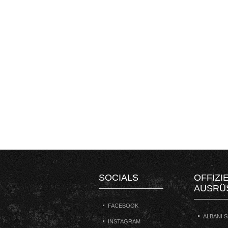
SOCIALS
OFFIZI
AUSRÜ
FACEBOOK
ALBANI 
INSTAGRAM