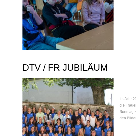
DTV / FR JUBILÄUM
Im Jahr 2
die Fraue
Sonntag, 
den Bilder