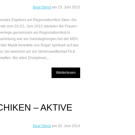
Beat Obrist
am
23. Juni 2015
endes Ergebnis am Regionalturnfest Stein. Am
e vom 20./21. Juni 2015 starteten die Frauen-
rriege gemeinsam am Regionalturnfest in
esammlung war am Samstagmorgen bei der MZH.
nder Musik bereitete uns Roger spirituell auf das
vor, bei welchem wir am Vereinswettkampf Fit &
pften. Bei allen Disziplinen,...
Weiterlesen
HIKEN – AKTIVE
Beat Obrist
am
30. Juni 2014