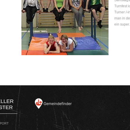
Samstagst
Turnfest 
Turner /-
man in der
ein super.
ELLER
STER
SPORT