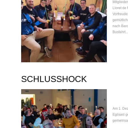
Mitgliede
Lloret de
Vorfreude
gemütlich
nach Barc
Busfahrt...
SCHLUSSHOCK
Am 1. Dez
Egliswil 
gemeinsam