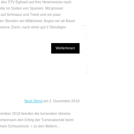
r des STV Egliswil auf ihre Vereinsreise nach
 Mar im Süden von Spanien. Mit grosser
 auf Schmaus und Trank und ein paar
en Stunden am Mittelmeer, flogen wir ab Basel
elona. Dann, nach einer gut 3 Stündigen
Weiterlesen
Beat Obrist
am
2. Dezember 2018
ember 2018 feierten die turnenden Vereine
gemeinsam den Erfolg der Turnerabende beim
en Schlusshock. » zu den Bildern...