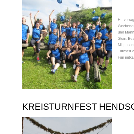
Hervorrag
Wochenend
und Männe
Stein. B
Mit passe
Turnfest 
Fun mitkäm
KREISTURNFEST HENDSC