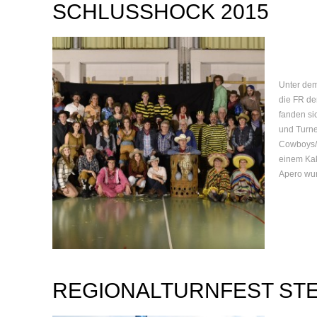
SCHLUSSHOCK 2015
Unter dem
die FR de
fanden sic
und Turne
Cowboys/C
einem Kak
Apero wur
REGIONALTURNFEST STE