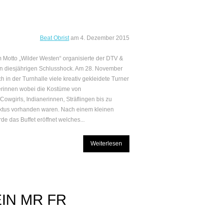
Beat Obrist
am
4. Dezember 2015
 Motto „Wilder Westen“ organisierte der DTV &
n diesjährigen Schlusshock. Am 28. November
h in der Turnhalle viele kreativ gekleidete Turner
rinnen wobei die Kostüme von
owgirls, Indianerinnen, Sträflingen bis zu
tus vorhanden waren. Nach einem kleinen
de das Buffet eröffnet welches...
Weiterlesen
IN MR FR