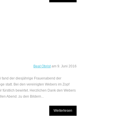
Beat Obrist
am
9. Juni 2016
i fand der diesjährige Frauenabend der
ge statt. Bei den vereinigten Webers im Zopf
r fürstlich bewirtet. Herzlichen Dank den Webers
llen Abend. zu den Bildern...
Weiterlesen