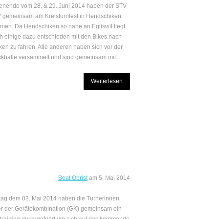
nende vom 28. & 29. Juni 2014 haben der STV
 gemeinsam am Kreisturnfest in Hendschiken
men. Da Hendschiken so nahe an Egliswil liegt,
h einige dazu entschieden mit den Bikes nach
en zu fahren. Alle anderen haben sich vor der
halle versammelt und sind gemeinsam mit...
Weiterlesen
Beat Obrist
am
5. Mai 2014
ag dem 03. Mai 2014 haben die Turnerinnen
r der Gerätekombination (GK) gemeinsam ein