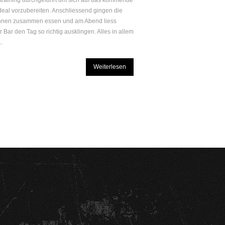
raining durchgeführt um sich auf das kommende
ideal vorzubereiten. Anschliessend gingen die
innen zusammen essen und am Abend liess
 Bar den Tag so richtig ausklingen. Alles in allem
..
Weiterlesen