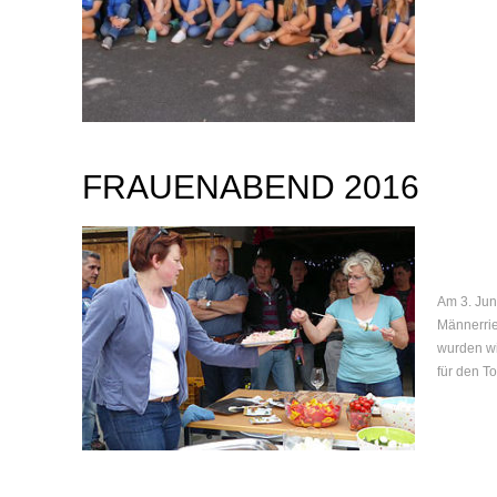
FRAUENABEND 2016
Am 3. Jun
Männerrie
wurden wi
für den To